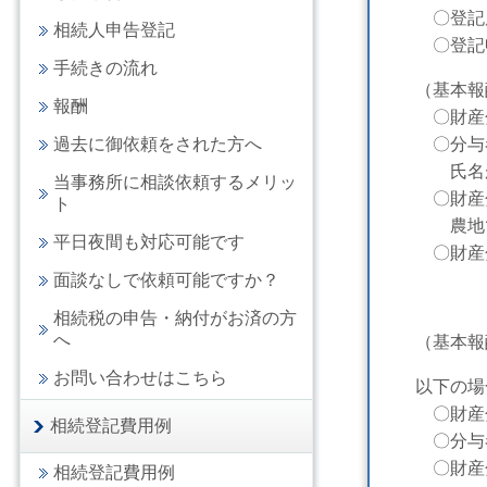
〇登記原
相続人申告登記
〇登記申
手続きの流れ
（基本報
報酬
〇財産分
過去に御依頼をされた方へ
〇分与者
氏名が一
当事務所に相談依頼するメリッ
〇財産分
ト
農地で
平日夜間も対応可能です
〇財産分
面談なしで依頼可能ですか？
相続税の申告・納付がお済の方
へ
（基本報
お問い合わせはこちら
以下の場
〇財産分
相続登記費用例
〇分与者
〇財産分
相続登記費用例