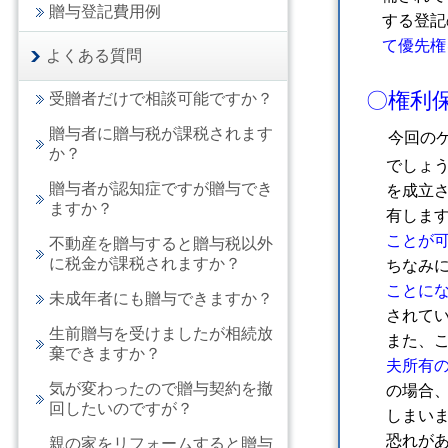
贈与登記費用例
する登記
て優先権
よくある質問
〇権利
受贈者だけで相談可能ですか？
贈与者に贈与税が課税されます
今回の
か？
でしょう
贈与者が認知症ですが贈与でき
を成立さ
ますか？
有します
ことが可
不動産を贈与すると贈与税以外
に税金が課税されますか？
ちなみに
ことにな
未成年者にも贈与できますか？
されてい
生前贈与を受けましたが相続放
また、こ
棄できますか？
夫所有の
気が変わったので贈与契約を撤
の場合、
回したいのですが？
しまいま
恐れがあ
親の家をリフォームすると贈与