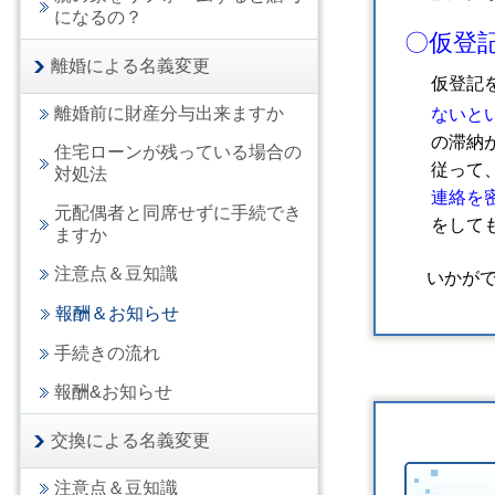
になるの？
〇仮登
離婚による名義変更
仮登記
離婚前に財産分与出来ますか
ないとい
の滞納が
住宅ローンが残っている場合の
従って、
対処法
連絡を密
元配偶者と同席せずに手続でき
をしても
ますか
注意点＆豆知識
いかがで
報酬＆お知らせ
手続きの流れ
報酬&お知らせ
交換による名義変更
注意点＆豆知識