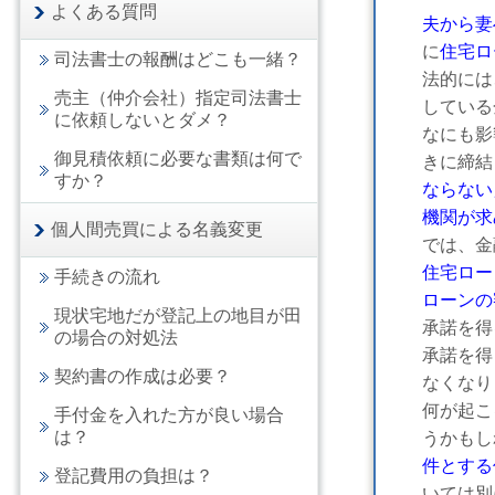
よくある質問
夫から妻
に
住宅ロ
司法書士の報酬はどこも一緒？
法的には、
売主（仲介会社）指定司法書士
している金
に依頼しないとダメ？
なにも影響
御見積依頼に必要な書類は何で
きに締結
すか？
ならない」
機関が求
個人間売買による名義変更
では、金融
住宅ローン
手続きの流れ
ローンの審
現状宅地だが登記上の地目が田
承諾を得
の場合の対処法
承諾を得ら
契約書の作成は必要？
なくなりま
何が起こる
手付金を入れた方が良い場合
は？
うかもし
件とする
登記費用の負担は？
いては別