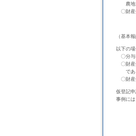
農地で
〇財産分
（基本報
以下の場
〇分与者
〇財産分
である
〇財産分
仮登記申請
事例には