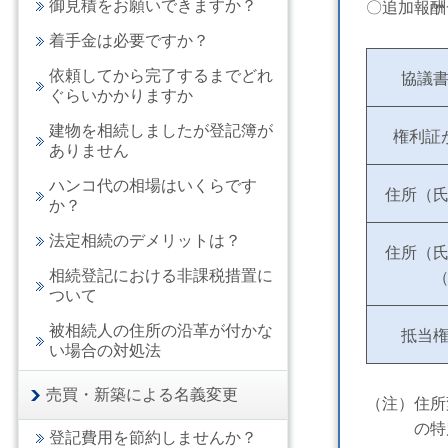
御見積をお願いできますか？
〇追加報酬
着手金は必要ですか？
依頼してから完了するまでどれ
協議
ぐらいかかりますか
建物を相続しましたが登記簿が
権利証
ありません
ハンコ代の相場はいくらです
住所（
か？
法定相続のデメリットは？
住所（
相続登記における非課税措置に
ついて
被相続人の住所の沿革が付かな
抵当
い場合の対処法
売買・新築による名義変更
（注）住所
の特別
登記費用を節約しませんか？