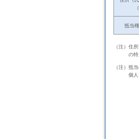
抵当
（注）住所
の
特
（注）抵当
個人であ