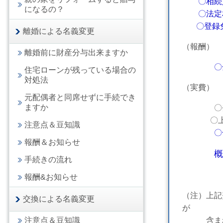
〇相続人
になるの？
〇法定相
〇登録免
離婚による名義変更
（報酬）
離婚前に財産分与出来ますか
〇
住宅ローンが残っている場合の
対処法
（実費）
元配偶者と同席せずに手続でき
ますか
〇登録免許
〇上記以
注意点＆豆知識
報酬＆お知らせ
概
手続きの流れ
報酬&お知らせ
（注）上記
交換による名義変更
が
注意点＆豆知識
含まれ