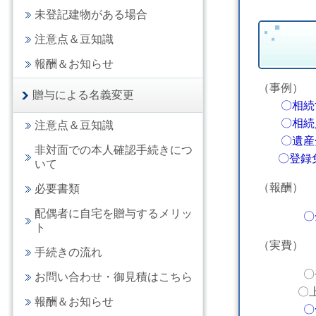
未登記建物がある場合
注意点＆豆知識
報酬＆お知らせ
（事例）
贈与による名義変更
〇相続
〇相続人
注意点＆豆知識
〇遺産分
非対面での本人確認手続きにつ
〇登録免
いて
（報酬）
必要書類
配偶者に自宅を贈与するメリッ
〇
ト
（実費）
手続きの流れ
〇登録免許
お問い合わせ・御見積はこちら
〇上記以
報酬＆お知らせ