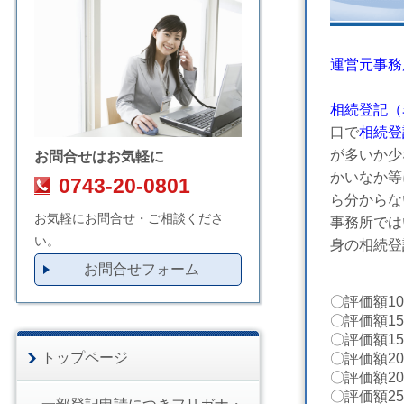
運営元事務
相続登記（
口で
相続
登
が多いか少
お問合せはお気軽に
かいなか等
0743-20-0801
ら分からな
お気軽にお問合せ・ご相談くださ
事務所では
い。
身の相続登
お問合せフォーム
〇
評価額1
〇
評価額1
〇
評価額1
トップページ
〇評価額2
〇評価額2
〇
評価額2