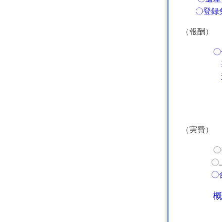
〇登録免
（報酬）
〇
基本報
追加報
（注）不
（実費）
〇登録免許
〇上記以
〇
概