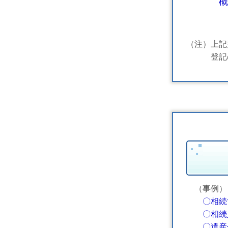
概
（注）上記
登記の
（事例）
〇相続
〇相続人
〇
遺産