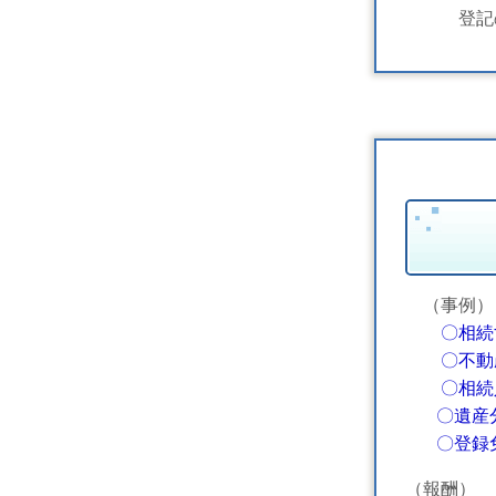
登記の
（事例）
〇相続
〇不動産
〇相続
〇
遺産
〇登録
（報酬）