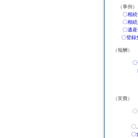
（事例）
〇相続
〇相続人
〇
遺産
〇登録免
（報酬）
〇
内訳 
金１
（実費）
〇登録免許
抹消
〇上記以
〇