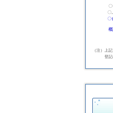
〇登録免許
〇上記以
〇
概
（注）上記
登記の