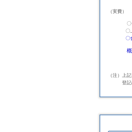
（実費）
〇登録免許
〇上記以
〇
概
（注）上記
登記の