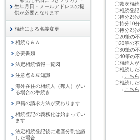
一部登記申請につきフリガナ・
〇
数次相続
生年月日・メールアドレスの提
〇相続登記
供が必要となります
〇持分2分
〇持分10
相続による名義変更
〇持分2分
〇20筆の
相続Ｑ＆Ａ
20筆の
〇
〇30
筆の不
必要書類
〇40
筆の不
〇相続人が
法定相続情報一覧図
〇
相続した
注意点＆豆知識
→
こちら
〇
相続した
海外在住の相続人（邦人）がい
→
こちら
る場合の手続き
戸籍の請求方法が変わります
相続登記の義務化は始まってい
メール 
ます
法定相続登記後に遺産分割協議
した場合