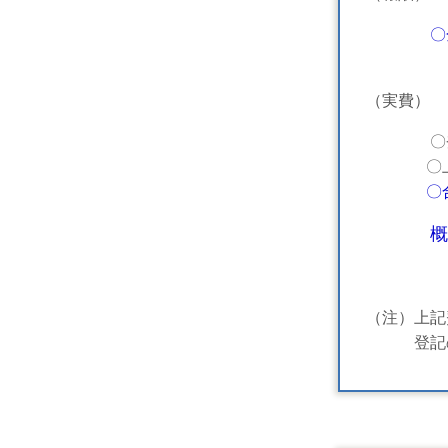
〇
（実費）
〇登録免許
〇上記以
〇
概
（注）上記
登記の