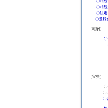
〇相続
〇相続人
〇法定相
〇登録免
（報酬）
〇
基本報
追加報酬
（注）不
（実費）
〇登録免許
〇上記以
〇