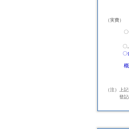
（実費）
〇登録免許
住所変
〇上記以
〇
概
（注）上記
登記の