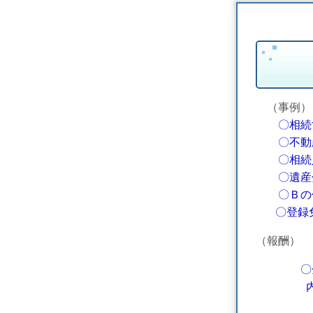
（事例）
〇相続
〇不動産
〇相続人
〇
遺産
〇Ｂの住
〇登録免
（報酬）
〇
内訳 
金60