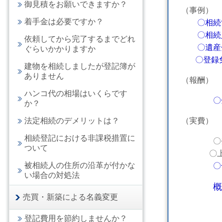
御見積をお願いできますか？
（事例）
着手金は必要ですか？
〇相続
〇相続人
依頼してから完了するまでどれ
〇遺産分
ぐらいかかりますか
〇登録免
建物を相続しましたが登記簿が
ありません
（報酬）
ハンコ代の相場はいくらです
〇
か？
法定相続のデメリットは？
（実費）
相続登記における非課税措置に
〇登録免許
ついて
〇上記以
被相続人の住所の沿革が付かな
い場合の対処法
概
売買・新築による名義変更
登記費用を節約しませんか？