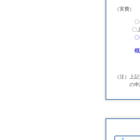
（実費）
〇登録免許
〇上記以
概
（注）上記
の申請等