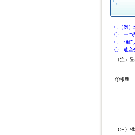
〇（例）
〇 一つ
〇 相続
〇 遺産
（注）登
①報酬 
内訳金
金20
消費税
（注）相