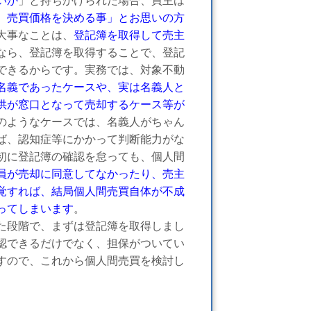
いか
」と持ちかけられた場合、買主は
、売買価格を決める事」とお思いの方
大事なことは、
登記簿を取得して売主
なら、登記簿を取得することで、登記
できるからです。実務では、対象不動
名義であったケースや、実は名義人と
供が窓口となって売却するケース等が
のようなケースでは、名義人がちゃん
ば、認知症等にかかって判断能力がな
初に登記簿の確認を怠っても、個人間
員が売却に同意してなかったり、売主
覚すれば、結局個人間売買自体が不成
ってしまいます
。
た段階で、まずは登記簿を取得しまし
認できるだけでなく、担保がついてい
すので、これから個人間売買を検討し