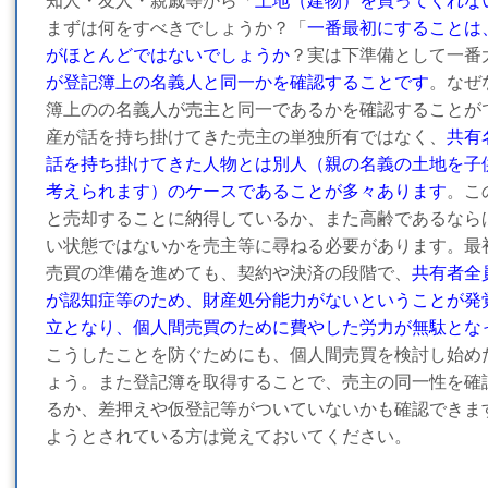
知人・友人・親戚等から「
土地（建物）を買ってくれな
まずは何をすべきでしょうか？「
一番最初にすることは
がほとんどではないでしょうか
？実は下準備として一番
が登記簿上の名義人と同一かを確認することです
。なぜ
簿上のの名義人が売主と同一であるかを確認することが
産が話を持ち掛けてきた売主の単独所有ではなく、
共有
話を持ち掛けてきた人物とは別人（親の名義の土地を子
考えられます）のケースであることが多々あります
。こ
と売却することに納得しているか、また高齢であるなら
い状態ではないかを売主等に尋ねる必要があります。最
売買の準備を進めても、契約や決済の段階で、
共有者全
が認知症等のため、財産処分能力がないということが発
立となり、個人間売買のために費やした労力が無駄とな
こうしたことを防ぐためにも、個人間売買を検討し始め
ょう。また登記簿を取得することで、売主の同一性を確
るか、差押えや仮登記等がついていないかも確認できま
ようとされている方は覚えておいてください。