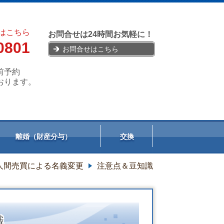
はこちら
お問合せは24時間お気軽に！
0801
お問合せはこちら
前予約
おります。
離婚（財産分与）
交換
人間売買による名義変更
注意点＆豆知識
知識