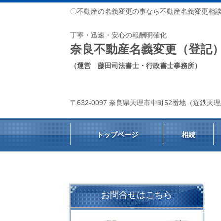
〇不動産の名義変更の事なら不動産名義変更相
丁寧・迅速・安心の報酬明確化
奈良不動産名義変更（登記
（運営 藤田司法書士・行政書士事務所）
〒632-0097 奈良県天理市中町52番地（近鉄
トップページ
相続
お問合せはこちら