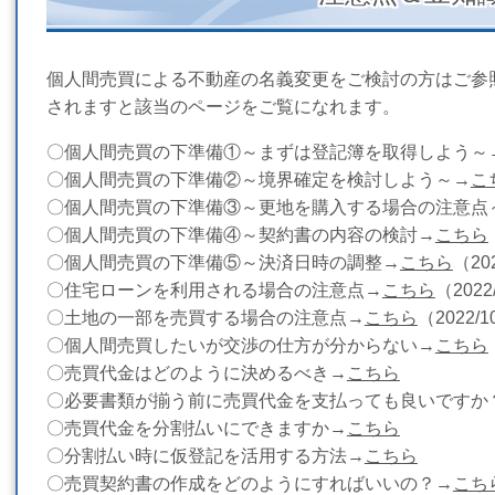
個人間売買による不動産の名義変更をご検討の方はご参
されますと該当のページをご覧になれます。
〇個人間売買の下準備①～まずは登記簿を取得しよう～
〇個人間売買の下準備②～境界確定を検討しよう～→
こ
〇個人間売買の下準備③～更地を購入する場合の注意点
〇個人間売買の下準備④～契約書の内容の検討→
こちら
〇個人間売買の下準備⑤～決済日時の調整→
こちら
（20
〇住宅ローンを利用される場合の注意点→
こちら
（2022
〇土地の一部を売買する場合の注意点→
こちら
（2022/
〇個人間売買したいが交渉の仕方が分からない→
こちら
〇売買代金はどのように決めるべき→
こちら
〇必要書類が揃う前に売買代金を支払っても良いですか
〇売買代金を分割払いにできますか→
こちら
〇分割払い時に仮登記を活用する方法→
こちら
〇売買契約書の作成をどのようにすればいいの？→
こち