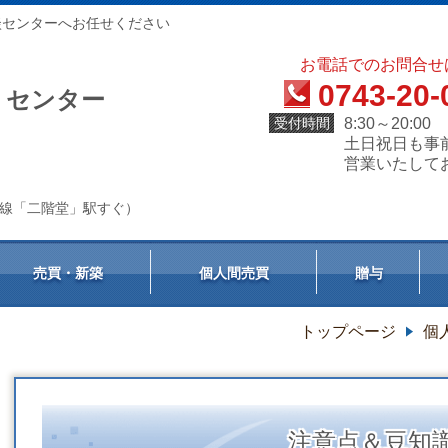
談センターへお任せください
お電話でのお問合せ
0743-20-
）センター
受付時間
8:30～20:00
土日祝日も事
営業いたして
天理線「二階堂」駅すぐ）
売買・新築
個人間売買
贈与
トップページ
個
注意点＆豆