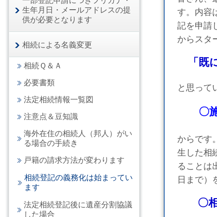
一部登記申請につきフリガナ・
生年月日・メールアドレスの提
す。内容
供が必要となります
記を申請
からスタ
相続による名義変更
「既
相続Ｑ＆Ａ
必要書類
と思って
法定相続情報一覧図
〇
注意点＆豆知識
海外在住の相続人（邦人）がい
からです
る場合の手続き
生した相
戸籍の請求方法が変わります
ることは
相続登記の義務化は始まってい
日まで）
ます
〇
法定相続登記後に遺産分割協議
した場合