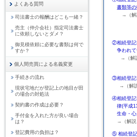
よくある質問
書類等の
→（解説
司法書士の報酬はどこも一緒？
だ、相続
売主（仲介会社）指定司法書士
る場合
に依頼しないとダメ？
②相続登記
御見積依頼に必要な書類は何で
争われて
すか？
→（解説
個人間売買による名義変更
で
手続きの流れ
③相続登記
→（解説
現状宅地だが登記上の地目が田
の場合の対処法
④相続登記
契約書の作成は必要？
律(平成1
生命・心
手付金を入れた方が良い場合
→（解説
は？
登記費用の負担は？
⑤ 相続登