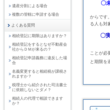
〇
遺産分割による場合
複数の管轄に申請する場合
からです
る人も対
よくある質問
〇
相続登記に期限はありますか？
相続登記をするとなぜ不動産会
社からＤＭが来るの？
ことが必
相続登記申請義務に違反した場
と期限を
合
名義変更すると相続税が課税さ
れますか？
税理士から紹介された司法書士
に依頼しないとダメ？
相続人の代理で相談できます
か？