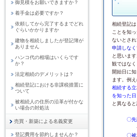
御見積をお願いできますか？
着手金は必要ですか？
依頼してから完了するまでどれ
相続登記は
ぐらいかかりますか
ことを知っ
ないとされ
建物を相続しましたが登記簿が
ありません
申請しなく
と思います
ハンコ代の相場はいくらです
か？
観ではなく
開始日に知
法定相続のデメリットは？
ます。例え
相続登記における非課税措置に
相続する立
ついて
を知った日
被相続人の住所の沿革が付かな
と異なると
い場合の対処法
〇先
売買・新築による名義変更
→（例）
登記費用を節約しませんか？
〇被