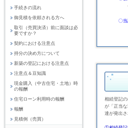
→（例）
手続きの流れ
っ
御見積を依頼される方へ
〇当
取引（売買決済）前に面談は必
要ですか？
契約における注意点
持分の決め方について
新築の登記における注意点
注意点＆豆知識
現金購入（中古住宅・土地）時
の報酬
住宅ローン利用時の報酬
相続登記の
が「正当な
報酬
達が発出さ
見積例（売買）
①相続登記