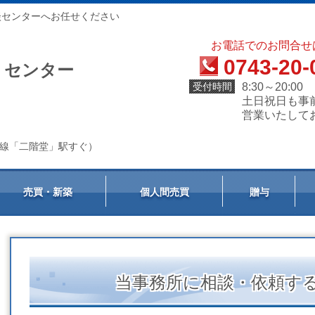
談センターへお任せください
お電話でのお問合せ
0743-20-
）センター
受付時間
8:30～20:00
土日祝日も事
営業いたして
天理線「二階堂」駅すぐ）
売買・新築
個人間売買
贈与
当事務所に相談・依頼す