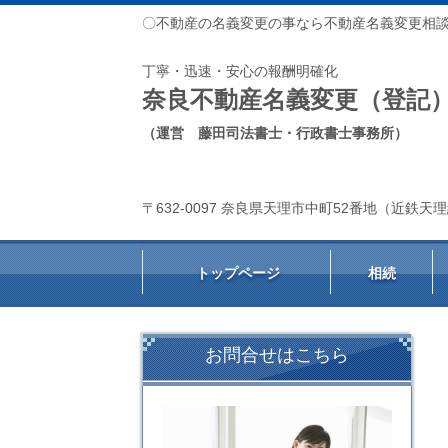
〇不動産の名義変更の事なら不動産名義変更相
丁寧・迅速・安心の報酬明確化
奈良不動産名義変更（登記
（運営 藤田司法書士・行政書士事務所）
〒632-0097 奈良県天理市中町52番地（近鉄
トップページ
相続
お問合せはこちら