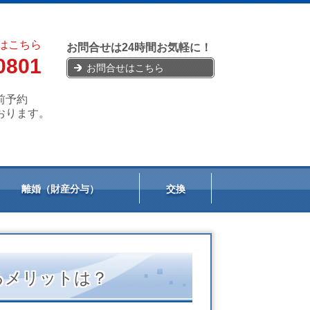
はこちら
お問合せは24時間お気軽に！
0801
お問合せはこちら
前予約
おります。
離婚（財産分与）
交換
るメリットは？