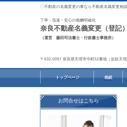
〇不動産の名義変更の事なら不動産名義変更相
丁寧・迅速・安心の報酬明確化
奈良不動産名義変更（登記
（運営 藤田司法書士・行政書士事務所）
〒632-0097 奈良県天理市中町52番地（近鉄
トップページ
相続
お問合せはこちら