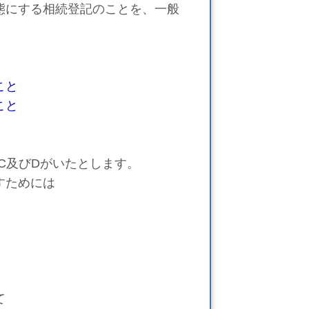
態にする相続登記のことを、一般
こと
と
C及びDがいたとします。
すためには
て