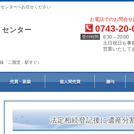
談センターへお任せください
お電話でのお問合せ
0743-20-
）センター
受付時間
8:30～20:00
土日祝日も事
営業いたして
天理線「二階堂」駅すぐ）
売買・新築
個人間売買
贈与
法定相続登記後に遺産分