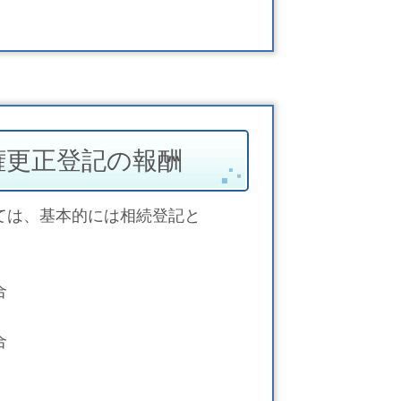
権更正登記の報酬
ては、基本的には相続登記と
合
合