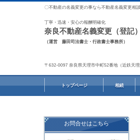
〇不動産の名義変更の事なら不動産名義変更相
丁寧・迅速・安心の報酬明確化
奈良不動産名義変更（登記
（運営 藤田司法書士・行政書士事務所）
〒632-0097 奈良県天理市中町52番地（近鉄
トップページ
相続
お問合せはこちら