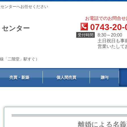
談センターへお任せください
お電話でのお問合せ
0743-20-
）センター
受付時間
8:30～20:00
土日祝日も事
営業いたして
天理線「二階堂」駅すぐ）
売買・新築
個人間売買
贈与
離婚による名義