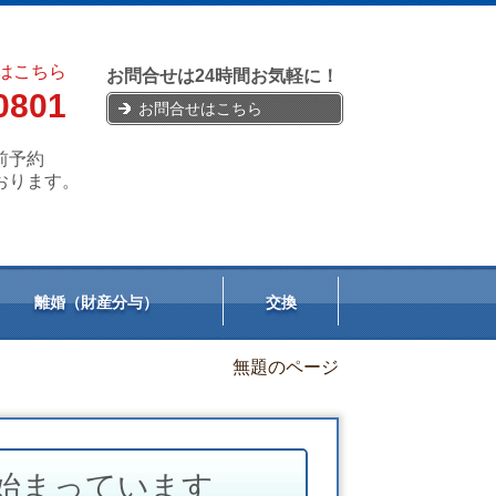
はこちら
お問合せは24時間お気軽に！
0801
お問合せはこちら
前予約
おります。
離婚（財産分与）
交換
無題のページ
始まっています