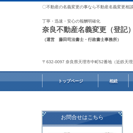
〇不動産の名義変更の事なら不動産名義変更相
丁寧・迅速・安心の報酬明確化
奈良不動産名義変更（登記
（運営 藤田司法書士・行政書士事務所）
〒632-0097 奈良県天理市中町52番地（近鉄
トップページ
相続
お問合せはこちら