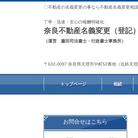
〇不動産の名義変更の事なら不動産名義変更相
丁寧・迅速・安心の報酬明確化
奈良不動産名義変更（登記
（運営 藤田司法書士・行政書士事務所）
〒632-0097 奈良県天理市中町52番地（近鉄
トップページ
相続
お問合せはこちら