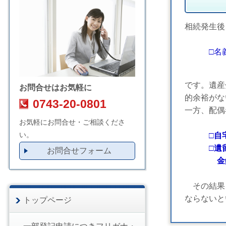
相続発生後
□
名
です。遺産
お問合せはお気軽に
的余裕がな
0743-20-0801
一方、配偶
お気軽にお問合せ・ご相談くださ
い。
□自
□遺留分
お問合せフォーム
金銭的
その結果、
ならないと
トップページ