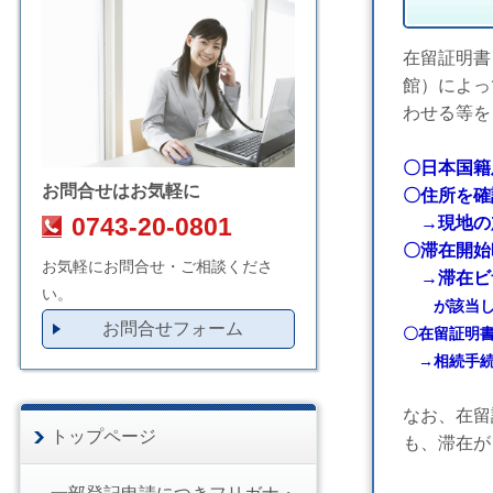
在留証明書
館）によっ
わせる等を
〇日本国籍
お問合せはお気軽に
〇住所を確
0743-20-0801
→現地の
〇滞在開始
お気軽にお問合せ・ご相談くださ
→滞在ビザ
い。
が該当し
お問合せフォーム
〇在留証明
→相続手続
なお、在留
トップページ
も、滞在が